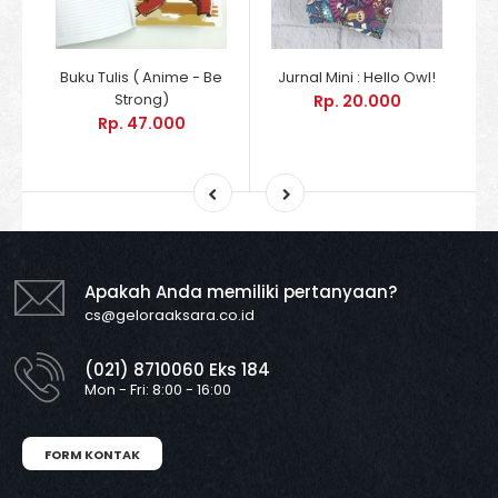
Buku Tulis ( Anime - Be
Jurnal Mini : Hello Owl!
B
Strong)
Rp. 20.000
Rp. 47.000
Apakah Anda memiliki pertanyaan?
cs@geloraaksara.co.id
(021) 8710060 Eks 184
Mon - Fri: 8:00 - 16:00
FORM KONTAK