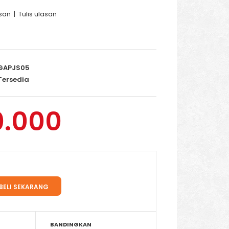
san
|
Tulis ulasan
GAPJS05
ersedia
0.000
BANDINGKAN