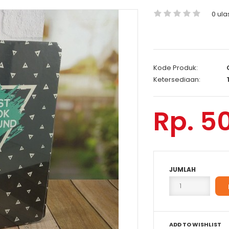
0 ula
Kode Produk:
Ketersediaan:
T
Rp. 5
JUMLAH
ADD TO WISHLIST