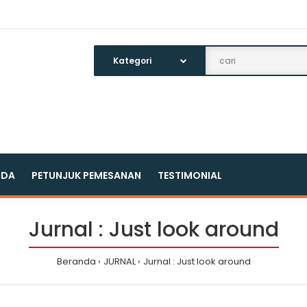
NDA
PETUNJUK PEMESANAN
TESTIMONIAL
Jurnal : Just look around
Beranda
JURNAL
Jurnal : Just look around