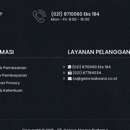
?
(021) 8710060 Eks 184
Mon - Fri: 8:00 - 16:00
RMASI
LAYANAN PELANGGA
(021) 8710060 Eks 184
uk Pemesanan
(021) 87784034
e Pembayaran
cs@geloraaksara.co.id
an Privacy
 & Ketentuan