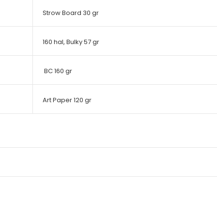
Strow Board 30 gr
160 hal, Bulky 57 gr
BC 160 gr
Art Paper 120 gr