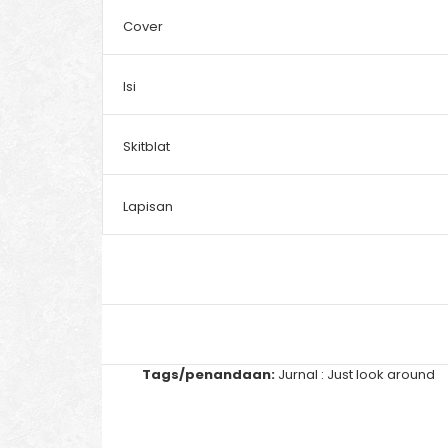
Cover
Isi
Skitblat
Lapisan
Tags/penandaan:
Jurnal : Just look around