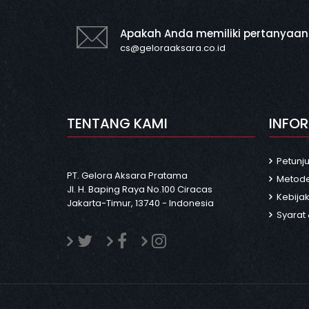
Apakah Anda memiliki pertanyaan
cs@geloraaksara.co.id
TENTANG KAMI
INFO
Petunj
PT. Gelora Aksara Pratama
Metod
Jl. H. Baping Raya No.100 Ciracas
Kebijak
Jakarta-Timur, 13740 - Indonesia
Syarat