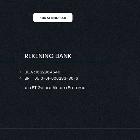
FORM KONTAK
N
REKENING BANK
BCA : 1662864646
BRI : 0510-01-000283-30-6
a.n PT.Gelora Aksara Pratama