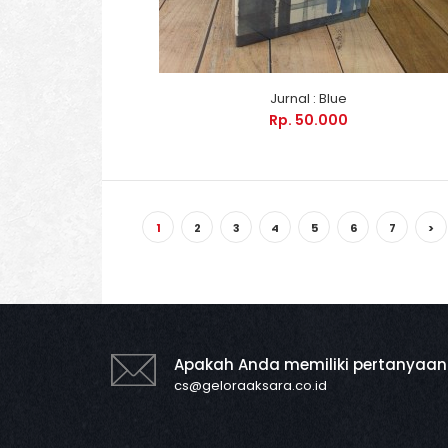
Jurnal : Blue
Rp. 50.000
1
2
3
4
5
6
7
>
Apakah Anda memiliki pertanyaan
cs@geloraaksara.co.id