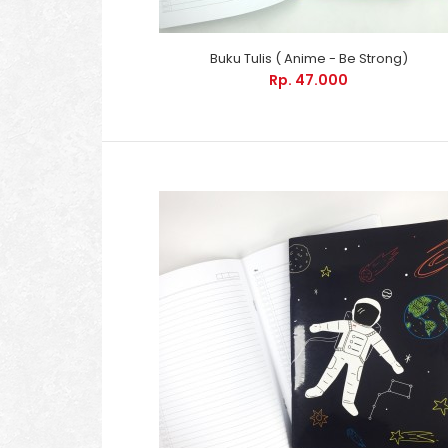
yang..
yang..
yang..
yang..
yang..
yang..
yang..
Isi ..
Isi 160
Isi ..
yang..
hal,
Bulky
Buku Tulis ( Anime - Be Strong)
57 ..
Rp. 47.000