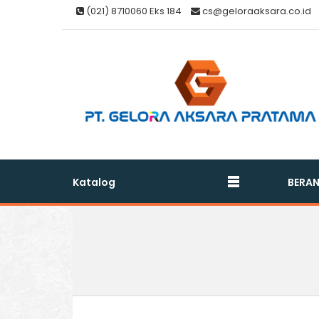
(021) 8710060 Eks 184
cs@geloraaksara.co.id
Katalog
BERA