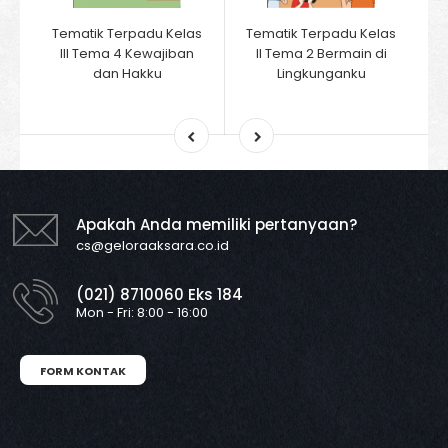
Tematik Terpadu Kelas
Tematik Terpadu Kelas
T
III Tema 4 Kewajiban
II Tema 2 Bermain di
dan Hakku
Lingkunganku
Apakah Anda memiliki pertanyaan?
cs@geloraaksara.co.id
(021) 8710060 Eks 184
Mon - Fri: 8:00 - 16:00
FORM KONTAK