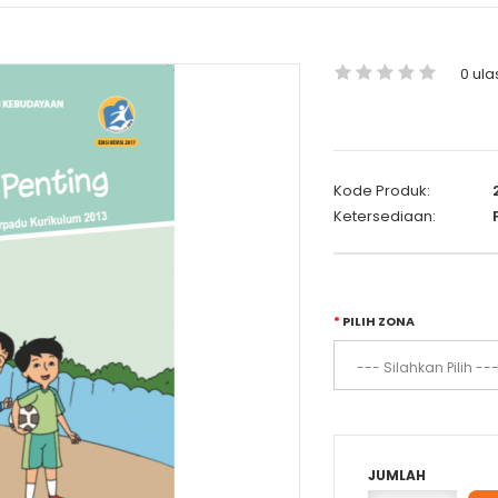
0 ula
Kode Produk:
Ketersediaan:
P
PILIH ZONA
JUMLAH