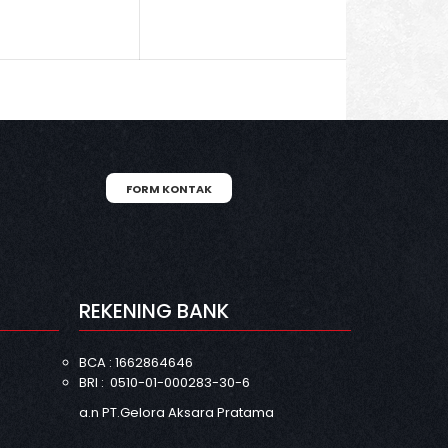
FORM KONTAK
N
REKENING BANK
BCA : 1662864646
BRI : 0510-01-000283-30-6
a.n PT.Gelora Aksara Pratama