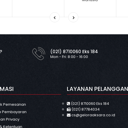
?
(021) 8710060 Eks 184
Mon - Fri: 8:00 - 16:00
RMASI
LAYANAN PELANGGA
(021) 8710060 Eks 184
uk Pemesanan
(021) 87784034
e Pembayaran
cs@geloraaksara.co.id
an Privacy
 & Ketentuan