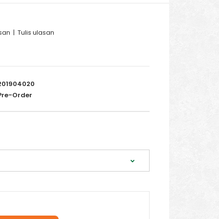
san
|
Tulis ulasan
201904020
re-Order