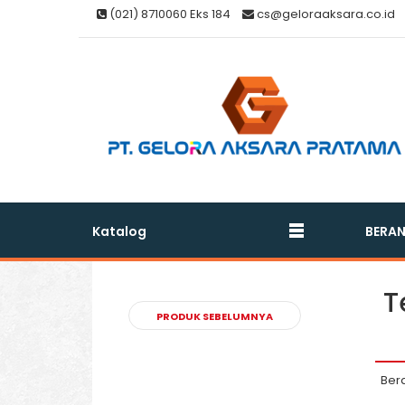
(021) 8710060 Eks 184
cs@geloraaksara.co.id
Katalog
BERA
T
PRODUK SEBELUMNYA
Ber