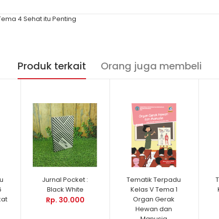
ema 4 Sehat itu Penting
Produk terkait
Orang juga membeli
u
Jurnal Pocket :
Tematik Terpadu
6
Black White
Kelas V Tema 1
kat
Organ Gerak
Rp. 30.000
Hewan dan
Manusia