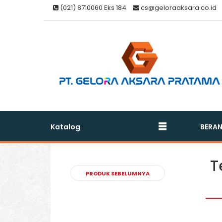
(021) 8710060 Eks 184
cs@geloraaksara.co.id
Katalog
BERA
T
PRODUK SEBELUMNYA