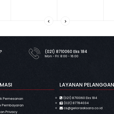
?
(021) 8710060 Eks 184
Mon - Fri: 8:00 - 16:00
RMASI
LAYANAN PELANGGA
(021) 8710060 Eks 184
uk Pemesanan
(021) 87784034
e Pembayaran
cs@geloraaksara.co.id
an Privacy