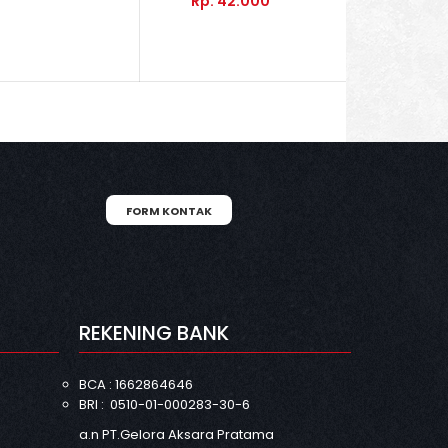
Rp. 42.000
FORM KONTAK
N
REKENING BANK
BCA : 1662864646
BRI : 0510-01-000283-30-6
a.n PT.Gelora Aksara Pratama