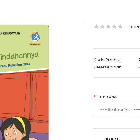
0 ula
Kode Produk:
Ketersediaan:
P
PILIH ZONA
JUMLAH