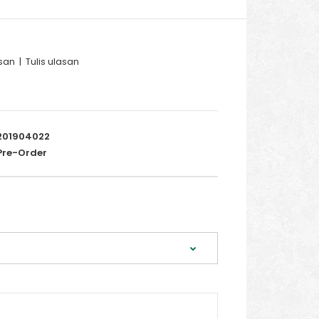
san
|
Tulis ulasan
201904022
re-Order